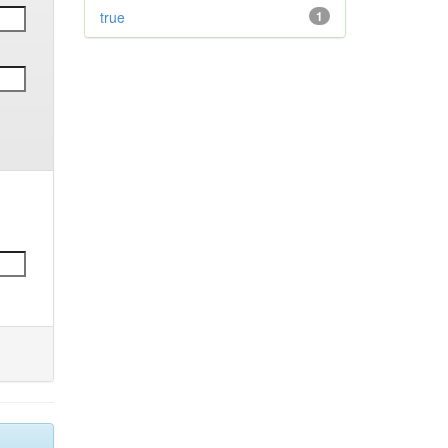
true
1