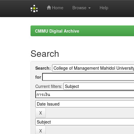
Home
Browse
Help
Skip
navigation
CMMU Digital Archive
Search
Search:
for
Current filters: