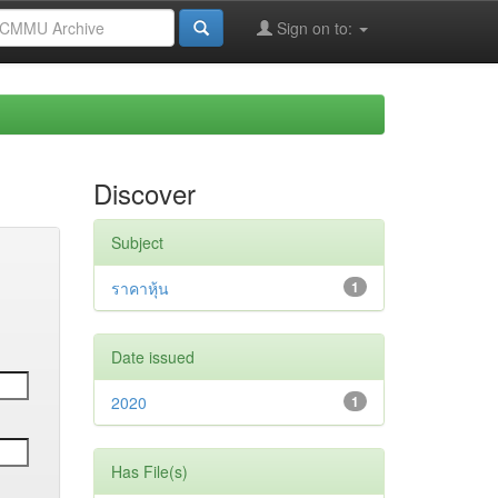
Sign on to:
Discover
Subject
ราคาหุ้น
1
Date issued
2020
1
Has File(s)