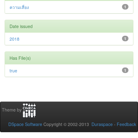
ความเสี่ยง
1
Date issued
2018
1
Has File(s)
true
1
Theme by
DSpace Software
Copyright © 2002-2013
Duraspace
-
Feedback