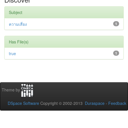
Subject
ความเสี่ยง
1
Has File(s)
true
1
Theme by
DSpace Software
Copyright © 2002-2013
Duraspace
-
Feedback