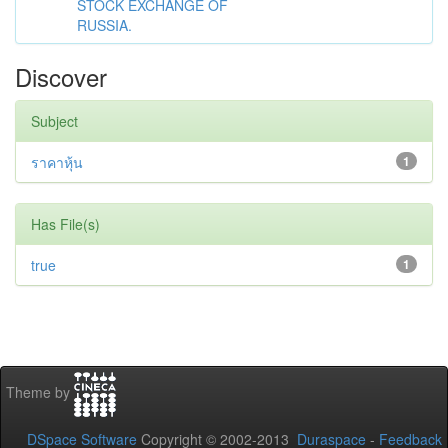
STOCK EXCHANGE OF
RUSSIA.
Discover
Subject
ราคาหุ้น
1
Has File(s)
true
1
Theme by
DSpace Software
Copyright © 2002-2013
Duraspace
-
Feedback