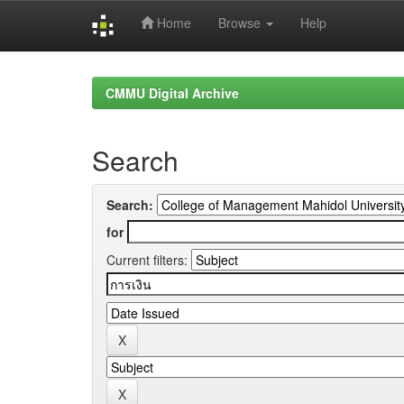
Home
Browse
Help
Skip
navigation
CMMU Digital Archive
Search
Search:
for
Current filters: