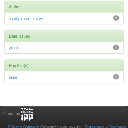
Author
สรณัฐ ตระการวนิช
1
Date issued
2019
1
Has File(s)
false
1
Theme by
DSpace Software
Copyright © 2002-2013
Duraspace
-
Feedback