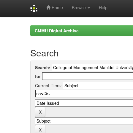
Home
Browse
Help
Skip
navigation
CMMU Digital Archive
Search
Search:
for
Current filters: