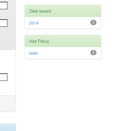
Date issued
2014
1
Has File(s)
false
1