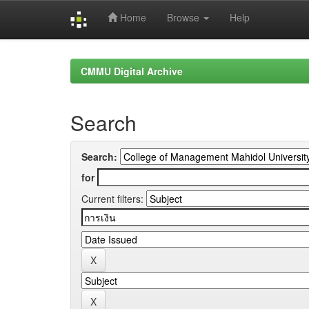
Home
Browse
Help
Skip
navigation
CMMU Digital Archive
Search
Search:
for
Current filters: