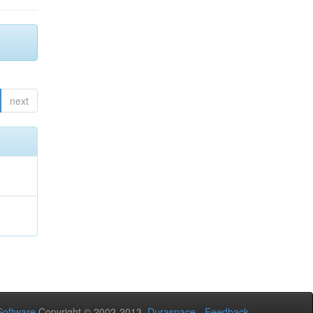
next
oftware
Copyright © 2002-2013
Duraspace
-
Feedback