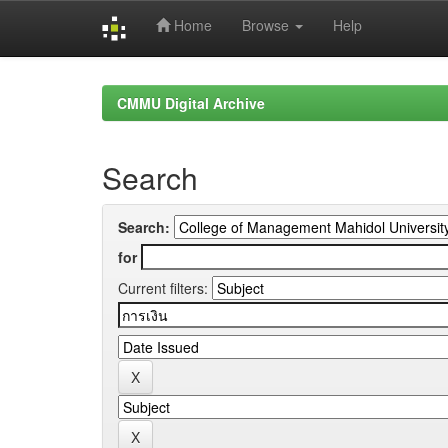
Home
Browse
Help
Skip
navigation
CMMU Digital Archive
Search
Search:
for
Current filters: