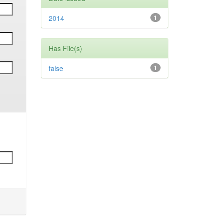
2014
1
Has File(s)
false
1