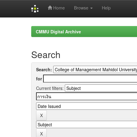
Home
Browse
Help
Skip
navigation
CMMU Digital Archive
Search
Search:
for
Current filters: