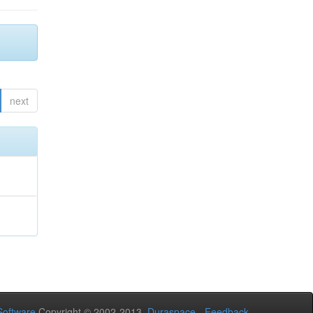
next
oftware
Copyright © 2002-2013
Duraspace
-
Feedback