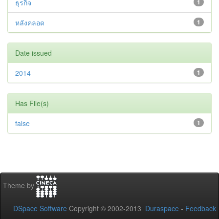
ธุรกิจ
1
หลังคลอด
1
Date issued
2014
1
Has File(s)
false
1
Theme by
DSpace Software
Copyright © 2002-2013
Duraspace
-
Feedback