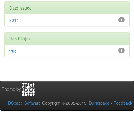
Date issued
2014
1
Has File(s)
true
1
Theme by
DSpace Software
Copyright © 2002-2013
Duraspace
-
Feedback