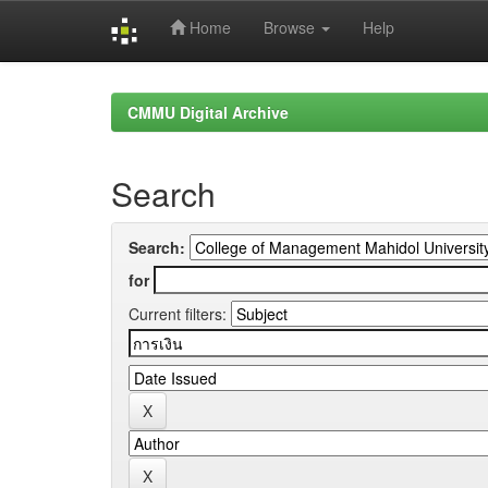
Home
Browse
Help
Skip
navigation
CMMU Digital Archive
Search
Search:
for
Current filters: