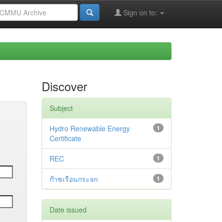
Sign on to:
Discover
Subject
Hydro Renewable Energy
1
Certificate
REC
1
ก๊าซเรือนกระจก
1
Date issued