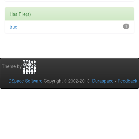
Has File(s)
true
1
Theme by
DSpace Software
Copyright © 2002-2013
Duraspace
-
Feedback