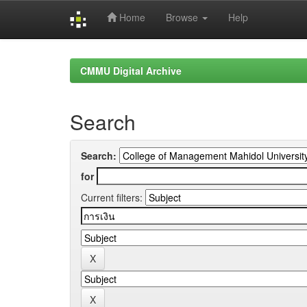
Home
Browse
Help
Skip
navigation
CMMU Digital Archive
Search
Search:
for
Current filters: