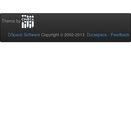
Theme by
DSpace Software
Copyright © 2002-2013
Duraspace
-
Feedback