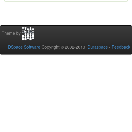
Theme by
DSpace Software
Copyright © 2002-2013
Duraspace
-
Feedback