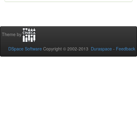
Theme by
DSpace Software
Copyright © 2002-2013
Duraspace
-
Feedback