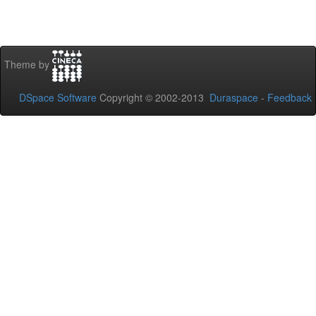
Theme by
DSpace Software
Copyright © 2002-2013
Duraspace
-
Feedback