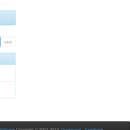
next
oftware
Copyright © 2002-2013
Duraspace
-
Feedback