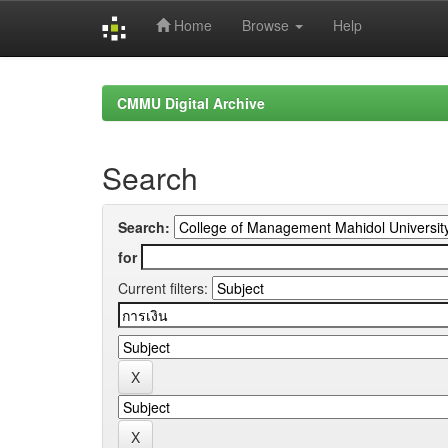
Home
Browse
Help
Skip
navigation
CMMU Digital Archive
Search
Search:
for
Current filters: