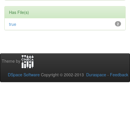
Has File(s)
true
2
Theme by
DSpace Software
Copyright © 2002-2013
Duraspace
-
Feedback