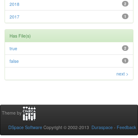
2018
2
2017
1
Has File(s)
true
2
false
1
next >
Theme by
DSpace Software
Copyright © 2002-2013
Duraspace
-
Feedback