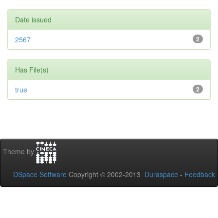
Date issued
2567
2
Has File(s)
true
2
Theme by
DSpace Software
Copyright © 2002-2013
Duraspace
-
Feedback