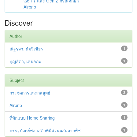
Gen Y และ Gen Z กรณีศึกษา
Airbnb
Discover
Author
ณัฐรุจา, คุ้มวิเชียร
1
บุญสิตา, เสมอภพ
1
Subject
การจัดการและกลยุทธ์
2
Airbnb
1
ที่พักแบบ Home Sharing
1
บรรจุภัณฑ์พลาสติกที่มีส่วนผสมจากพืช
1