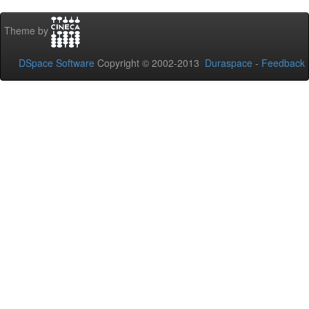
Theme by
DSpace Software
Copyright © 2002-2013
Duraspace
-
Feedback