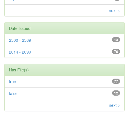
next >
Date issued
2500 - 2569
13
2014 - 2099
76
Has File(s)
true
77
false
12
next >