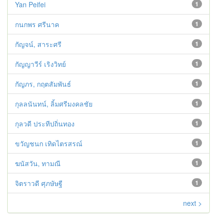
Yan Peifei
1
กนกพร ศรีนาค
1
กัญจน์, สาระศรี
1
กัญญาวีร์ เริงวิทย์
1
กัญภร, กฤตสัมพันธ์
1
กุลลนันทน์, ลิ้มศรีมงคลชัย
1
กุลวดี ประทีปถิ่นทอง
1
ขวัญชนก เทิดไตรสรณ์
1
ฆนัสวัน, ทามณี
1
จิตราวดี ศุภษัษฐี
1
next >