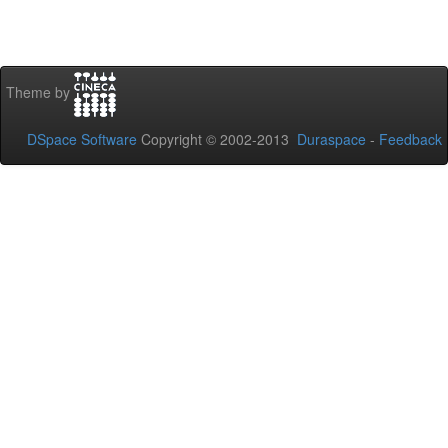
Theme by
DSpace Software
Copyright © 2002-2013
Duraspace
-
Feedback