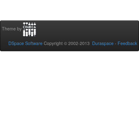
Theme by
DSpace Software
Copyright © 2002-2013
Duraspace
-
Feedback