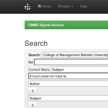
Home
Browse
Help
Skip
navigation
CMMU Digital Archive
Search
Search:
for
Current filters: