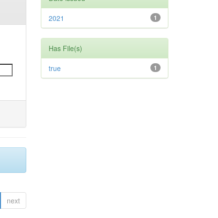
2021
1
Has File(s)
true
1
next