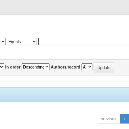
In order
Authors/record
previous
1