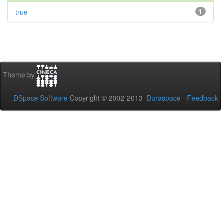
true
1
Theme by
DSpace Software
Copyright © 2002-2013
Duraspace
-
Feedback