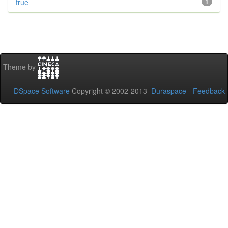
true
1
Theme by
DSpace Software
Copyright © 2002-2013
Duraspace
-
Feedback