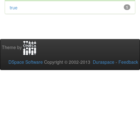
true
1
Theme by
DSpace Software
Copyright © 2002-2013
Duraspace
-
Feedback