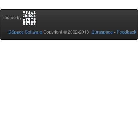
Theme by
DSpace Software
Copyright © 2002-2013
Duraspace
-
Feedback