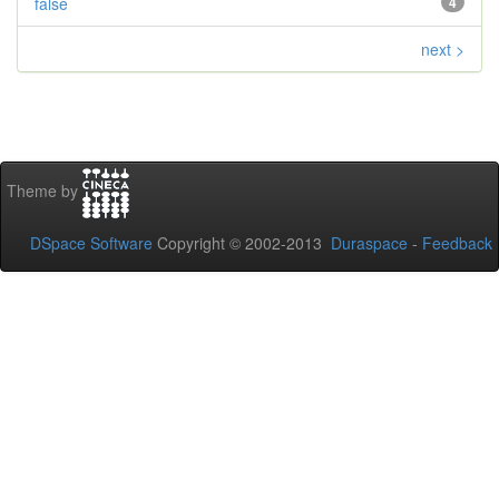
false
4
next >
Theme by
DSpace Software
Copyright © 2002-2013
Duraspace
-
Feedback