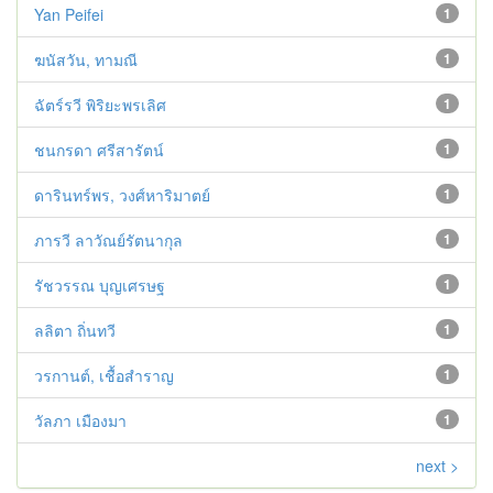
Yan Peifei
1
ฆนัสวัน, ทามณี
1
ฉัตร์รวี พิริยะพรเลิศ
1
ชนกรดา ศรีสารัตน์
1
ดารินทร์พร, วงศ์หาริมาตย์
1
ภารวี ลาวัณย์รัตนากุล
1
รัชวรรณ บุญเศรษฐ
1
ลลิตา ถิ่นทวี
1
วรกานต์, เชื้อสำราญ
1
วัลภา เมืองมา
1
next >