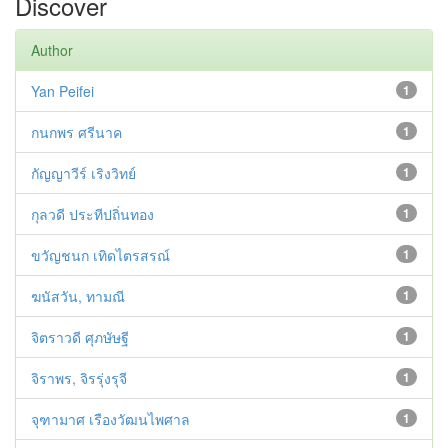
Discover
Author
Yan Peifei
1
กนกพร ศรีนาค
1
กัญญาวีร์ เริงวิทย์
1
กุลวดี ประทีปถิ่นทอง
1
ขวัญชนก เทิดไตรสรณ์
1
ฆนัสวัน, ทามณี
1
จิตราวดี ศุภษัษฐี
1
จิราพร, จิรรุ่งรุจี
1
จุฑามาศ เรืองวัฒนไพศาล
1