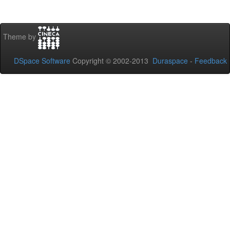
Theme by
DSpace Software
Copyright © 2002-2013
Duraspace
-
Feedback