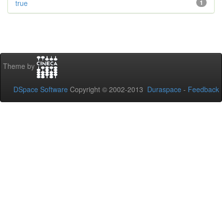
true
1
Theme by
DSpace Software
Copyright © 2002-2013
Duraspace
-
Feedback