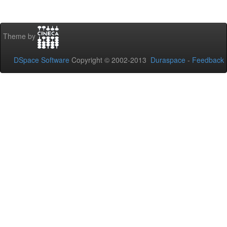
Theme by
DSpace Software
Copyright © 2002-2013
Duraspace
-
Feedback