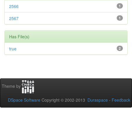
2566
1
2567
1
Has File(s)
true
2
Theme by
DSpace Software
Copyright © 2002-2013
Duraspace
-
Feedback