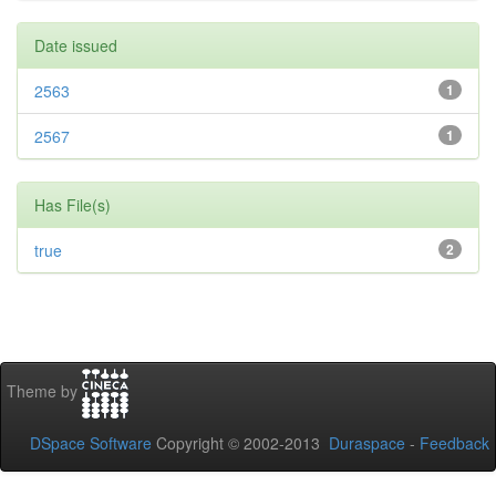
Date issued
2563
1
2567
1
Has File(s)
true
2
Theme by
DSpace Software
Copyright © 2002-2013
Duraspace
-
Feedback