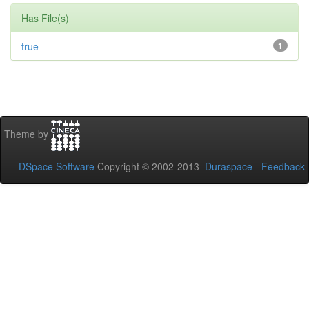
Has File(s)
true
1
Theme by
DSpace Software
Copyright © 2002-2013
Duraspace
-
Feedback