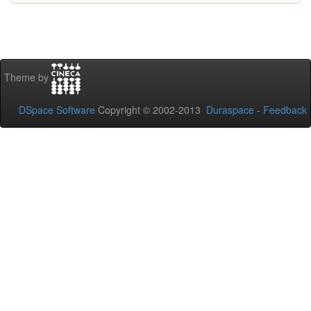
Theme by
DSpace Software
Copyright © 2002-2013
Duraspace
-
Feedback