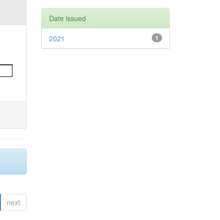
Date issued
2021
1
next