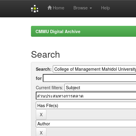
Home
Browse
Help
Skip
navigation
CMMU Digital Archive
Search
Search:
for
Current filters: