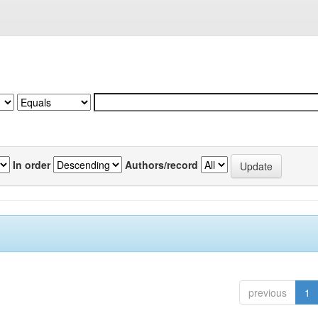
In order
Authors/record
previous
1