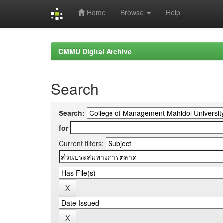
Home
Browse
Help
Skip
navigation
CMMU Digital Archive
Search
Search:
for
Current filters: