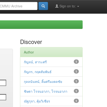
Sign on to:
Discover
Author
กัญจน์, สาระศรี
1
กัญภร, กฤตสัมพันธ์
1
กุลลนันทน์, ลิ้มศรีมงคลชัย
1
ชิษตา โรจนอาภา, โรจนอาภา
1
ณัฐรุจา, คุ้มวิเชียร
1