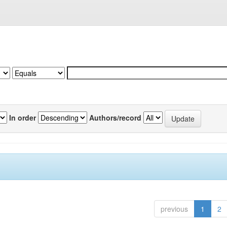
In order
Authors/record
previous
1
2