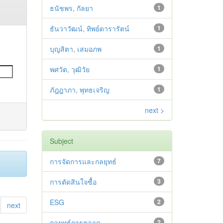
ธนัชพร, กัลยา
1
ธันวาวัฒน์, ทิพย์ดารารัตน์
1
บุญสิตา, เสมอภพ
1
พศวัต, วุฒิวัย
1
ภัฎฎาภา, พุทธเจริญ
1
next >
Subject
การจัดการและกลยุทธ์
7
การตัดสินใจซื้อ
3
ESG
2
next
กลยุทธ์การตลาด
2