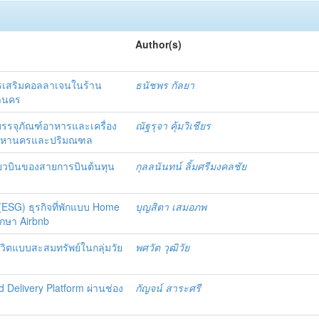
Author(s)
หารเสริมคอลลาเจนในร้าน
ธนัชพร กัลยา
หานคร
รรจุภัณฑ์อาหารและเครื่อง
ณัฐรุจา คุ้มวิเชียร
เทพมหานครและปริมณฑล
ี่ยวบินของสายการบินต้นทุน
กุลลนันทน์ ลิ้มศรีมงคลชัย
ESG) ธุรกิจที่พักแบบ Home
บุญสิตา เสมอภพ
ึกษา Airbnb
ชีวิตแบบสะสมทรัพย์ในกลุ่มวัย
พศวัต วุฒิวัย
d Delivery Platform ผ่านช่อง
กัญจน์ สาระศรี