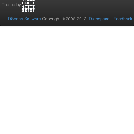
Theme by
DSpace Software
Copyright © 2002-2013
Duraspace
-
Feedback