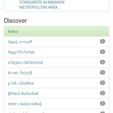
CONSUMERS IN BANGKOK
METROPOLITAN AREA.
Discover
Author
กัญจน์, สาระศรี
1
กัญญาวีร์ เริงวิทย์
1
ขวัญชนก เทิดไตรสรณ์
1
จิราพร, จิรรุ่งรุจี
1
ฐาปนี, แจ้งสุทิมล
1
ฐิติวัฒน์ พันธ์รุ่งจิตติ
1
ณัชชา, พงษ์เลาหพันธุ์
1