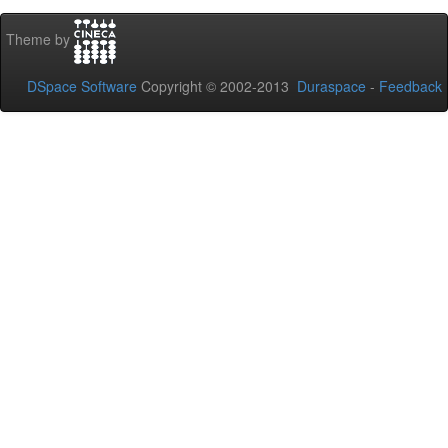
Theme by
DSpace Software
Copyright © 2002-2013
Duraspace
-
Feedback