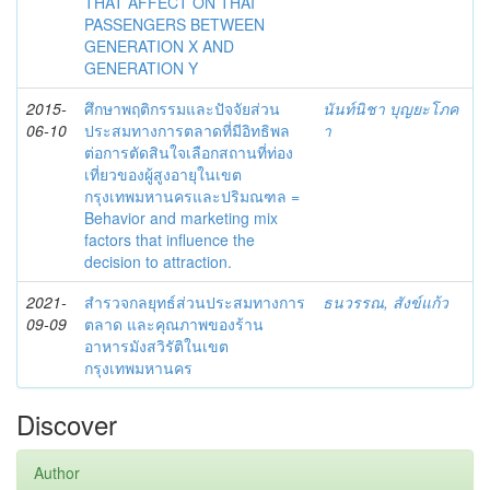
THAT AFFECT ON THAI
PASSENGERS BETWEEN
GENERATION X AND
GENERATION Y
2015-
ศึกษาพฤติกรรมและปัจจัยส่วน
นันท์นิชา บุญยะโภค
06-10
ประสมทางการตลาดที่มีอิทธิพล
า
ต่อการตัดสินใจเลือกสถานที่ท่อง
เที่ยวของผู้สูงอายุในเขต
กรุงเทพมหานครและปริมณฑล =
Behavior and marketing mix
factors that influence the
decision to attraction.
2021-
สำรวจกลยุทธ์ส่วนประสมทางการ
ธนวรรณ, สังข์แก้ว
09-09
ตลาด และคุณภาพของร้าน
อาหารมังสวิรัติในเขต
กรุงเทพมหานคร
Discover
Author