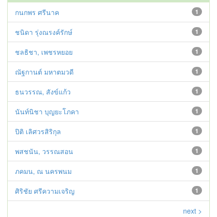
กนกพร ศรีนาค
1
ชนิดา รุ่งณรงค์รักษ์
1
ชลธิชา, เพชรหยอย
1
ณัฐกานต์ มหาตมวดี
1
ธนวรรณ, สังข์แก้ว
1
นันท์นิชา บุญยะโภคา
1
ปิติ เลิศวรสิริกุล
1
พสชนัน, วรรณสอน
1
ภคมน, ณ นครพนม
1
ศิริชัย ศรีความเจริญ
1
next >