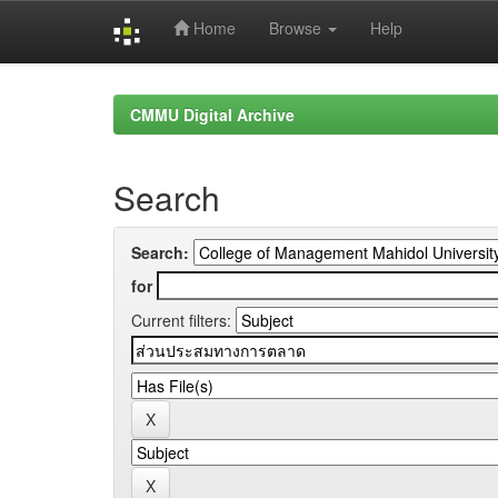
Home
Browse
Help
Skip
navigation
CMMU Digital Archive
Search
Search:
for
Current filters: