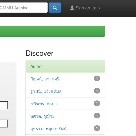
Sign on to:
Discover
Author
กัญจน์, สาระศรี
1
ฐาปนี, แจ้งสุทิมล
1
ธนัชพร, กัลยา
1
พศวัต, วุฒิวัย
1
สุธรรม, พฤกษารัตน์
1