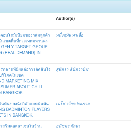
Author(s)
เภทคอนโดมิเนียมของกลุ่มลูกค้า
หนึ่งฤทัย ทาเอื้อ
 ในเขตพื้นที่กรุงเทพมหานคร
F GEN Y TARGET GROUP
 (REAL DEMAND) IN
ตลาดที่มีผลต่อการตัดสินใจ
สุพัตรา ลิขิตวานิช
ู้บริโภคในเขต
ND MARKETING MIX
NSUMER ABOUT CHILI
N BANGKOK.
บดมินตันของนักกีฬาแบดมินตัน
เดโช เจียรประภาส
ING BADMINTON PLAYERS
TS IN BANGKOK.
หารเสริมคอลลาเจนในร้าน
ธนัชพร กัลยา