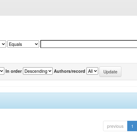
In order
Authors/record
previous
1