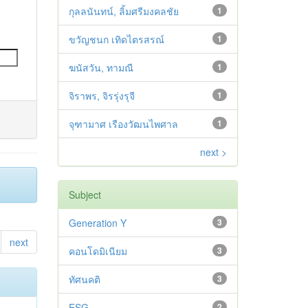
กุลลนันทน์, ลิ้มศรีมงคลชัย
1
ขวัญชนก เทิดไตรสรณ์
1
ฆนัสวัน, ทามณี
1
จิราพร, จิรรุ่งรุจี
1
จุฑามาศ เรืองวัฒนไพศาล
1
next >
Subject
Generation Y
3
next
คอนโดมิเนียม
3
ทัศนคติ
3
ESG
2