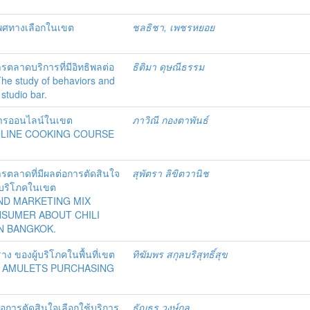
่มเพศทางเลือกในเขต
ชลธิชา, เพชรหยอย
ลาดบริการที่มีอิทธิพลต่อ
ธิติมา ดุษณีธรรม
The study of behaviors and
studio bar.
าหารออนไลน์ในเขต
ภาวิณี กองตาพันธ์
NLINE COOKING COURSE
ตลาดที่มีผลต่อการตัดสินใจ
สุพัตรา ลิขิตวานิช
ู้บริโภคในเขต
ND MARKETING MIX
NSUMER ABOUT CHILI
N BANGKOK.
งราง ของผู้บริโภคในพื้นที่เขต
ทิฆัมพร สกุลบริสุทธิ์สุข
O AMULETS PURCHASING
่อการตัดสินใจเลือกใช้บริการ
ธัญธร วงษ์กุล