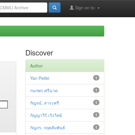
Sign on to:
Discover
Author
Yan Peifei
1
กนกพร ศรีนาค
1
กัญจน์, สาระศรี
1
กัญญาวีร์ เริงวิทย์
1
กัญภร, กฤตสัมพันธ์
1