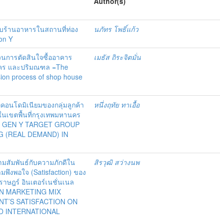
Author(s)
ร้านอาหารในสถานที่ท่อง
นภัทร โพธิ์แก้ว
ion Y
วนการตัดสินใจซื้ออาคาร
เมธัส ถิระจิตมั่น
นคร และปริมณฑล =The
ision process of shop house
เภทคอนโดมิเนียมของกลุ่มลูกค้า
หนึ่งฤทัย ทาเอื้อ
 ในเขตพื้นที่กรุงเทพมหานคร
F GEN Y TARGET GROUP
 (REAL DEMAND) IN
ามสัมพันธ์กับความภักดีใน
สิรวุฒิ สว่างนพ
มพึงพอใจ (Satisfaction) ของ
าษฎร์ อินเตอร์เนชั่นเนล
EN MARKETING MIX
NT’S SATISFACTION ON
D INTERNATIONAL