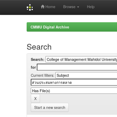
Home
Browse
Help
Skip
navigation
CMMU Digital Archive
Search
Search:
for
Current filters:
Start a new search