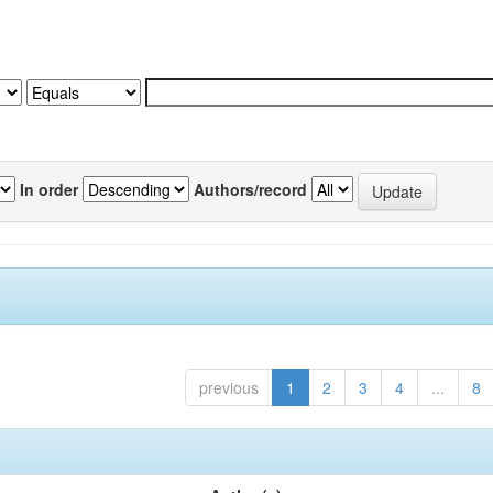
In order
Authors/record
previous
1
2
3
4
...
8