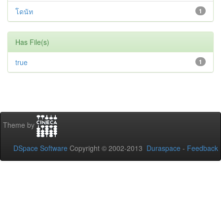
โดนัท
1
Has File(s)
true
1
Theme by
DSpace Software
Copyright © 2002-2013
Duraspace
-
Feedback