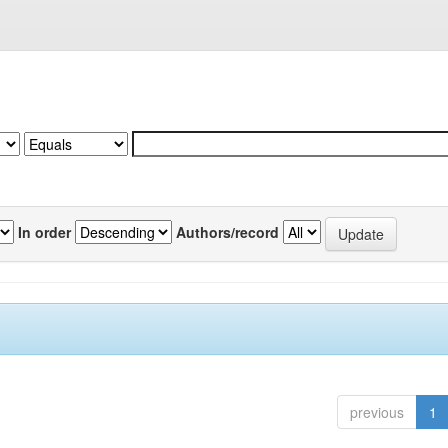
In order
Authors/record
previous
1