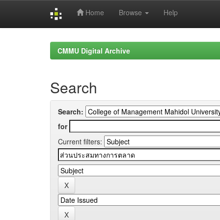
Home
Browse
Help
Skip
navigation
CMMU Digital Archive
Search
Search:
for
Current filters: