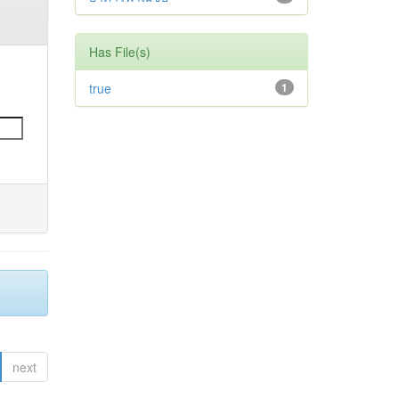
Has File(s)
true
1
next