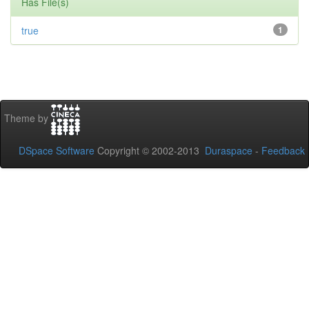
Has File(s)
true
1
Theme by
DSpace Software
Copyright © 2002-2013
Duraspace
-
Feedback