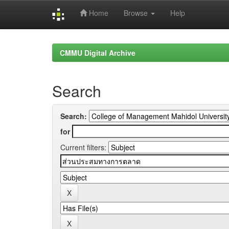
Home
Browse
Help
Skip
navigation
CMMU Digital Archive
Search
Search:
for
Current filters: