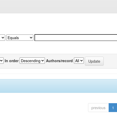
In order
Authors/record
previous
1